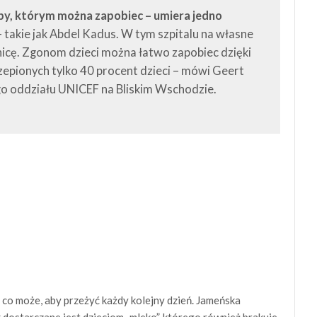
by, którym można zapobiec – umiera jedno
 takie jak Abdel Kadus. W tym szpitalu na własne
nicę. Zgonom dzieci można łatwo zapobiec dzięki
czepionych tylko 40 procent dzieci – mówi Geert
go oddziału UNICEF na Bliskim Wschodzie.
 co może, aby przeżyć każdy kolejny dzień. Jameńska
k dostarczane jest dzieciom „mleko”, którego również brakuje