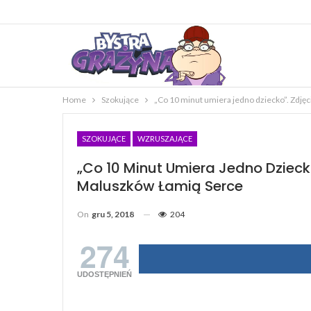
Home
Szokujące
„Co 10 minut umiera jedno dziecko”. Zdję
SZOKUJĄCE
WZRUSZAJĄCE
„Co 10 Minut Umiera Jedno Dzieck
Maluszków Łamią Serce
On
gru 5, 2018
204
274
UDOSTĘPNIEŃ