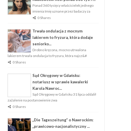
Ponad 360 tysięcy właścicielek jednego
imienia Imię uznane przez badaczy za
0 Shares
Trwała ondulacja z mocnym
lakierem to fryzura, która dodaje
seniorko...
Drobno kręcona, mocno utrwalona
lakierem trwała ondulacja to fryzura, która najcz&#
0 Shares
Sąd Okręgowy w Gdańsku:
notariusz w sprawie kawalerki
Karola Nawroc...
Sąd Okręgowy w Gdańsku 31 lipca oddalił
zażalenie na postanowienie zwa
0 Shares
„Die Tageszeitung” o Nawrockim:
„prawicowo-nacjonalistyczny ...