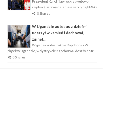
Prezydent Karol Nawrocki zawetował
rządową ustawę o statusie osoby najbli&#x
0 Shares
W Ugandzie autobus z dziećmi
uderzył w kamień i dachował,
zginęł...
Wypadek w dystrykcie Kapchorwa W
piątek w Ugandzie, w dystrykcie Kapchorwa, doszło do tr
0 Shares