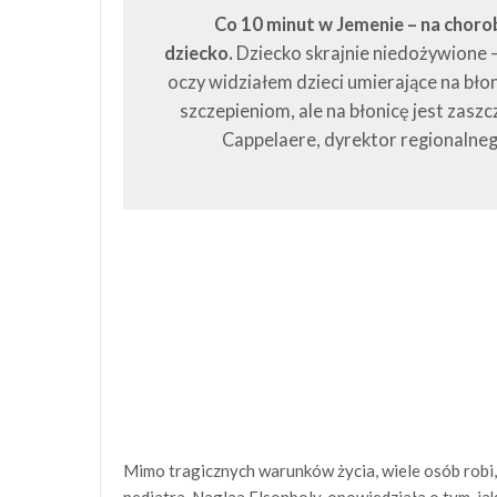
Co 10 minut w Jemenie – na choro
dziecko.
Dziecko skrajnie niedożywione –
oczy widziałem dzieci umierające na bło
szczepieniom, ale na błonicę jest zasz
Cappelaere, dyrektor regionalne
Mimo tragicznych warunków życia, wiele osób robi,
pediatra, Naglaa Elsonboly, opowiedziała o tym, ja