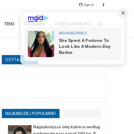
Sign In
TRIKI
KULINARIA
STREFA HUMORU
CZYTAJ TAKŻE
NAJBARDZIEJ POPULARNE!
Najpiękniejsze imię kobiece według
naukowców nosi ponad 360 tys. P...