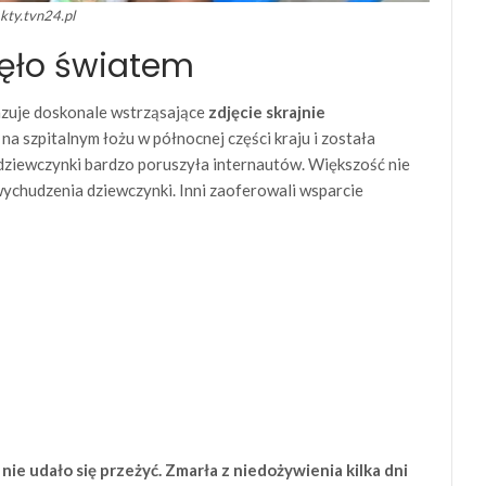
akty.tvn24.pl
nęło światem
razuje doskonale wstrząsające
zdjęcie skrajnie
na szpitalnym łożu w północnej części kraju i została
dziewczynki bardzo poruszyła internautów. Większość nie
wychudzenia dziewczynki. Inni zaoferowali wsparcie
ie udało się przeżyć. Zmarła z niedożywienia kilka dni