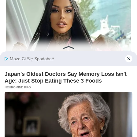
Może Ci Się Spodobać
Japan's Oldest Doctors Say Memory Loss Isn't
Age: Just Stop Eating These 3 Foods
NEUROMIND PRO