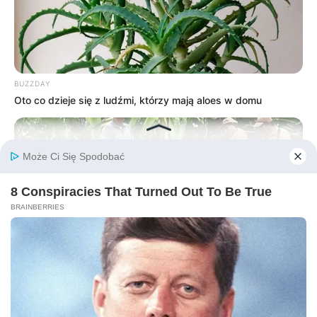
Może Ci Się Spodobać
8 Conspiracies That Turned Out To Be True
BRAINBERRIES