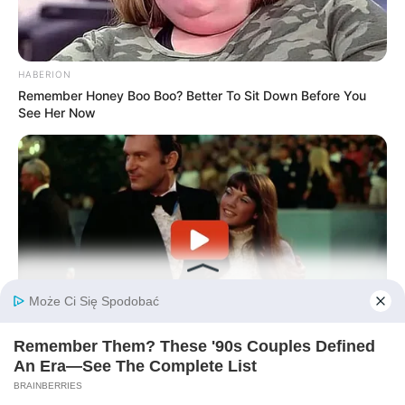
Może Ci Się Spodobać
Remember Them? These '90s Couples Defined
An Era—See The Complete List
BRAINBERRIES