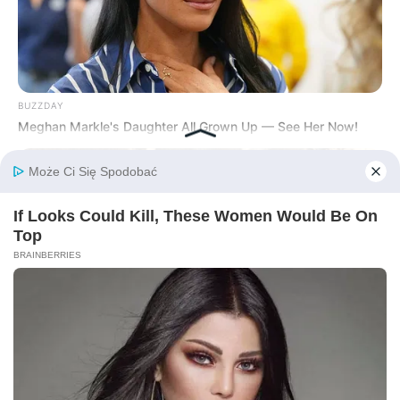
Może Ci Się Spodobać
If Looks Could Kill, These Women Would Be On
Top
BRAINBERRIES