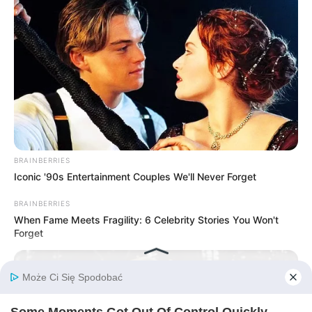
Może Ci Się Spodobać