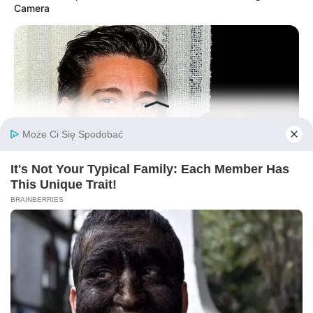
Może Ci Się Spodobać
It's Not Your Typical Family: Each Member Has
This Unique Trait!
BRAINBERRIES