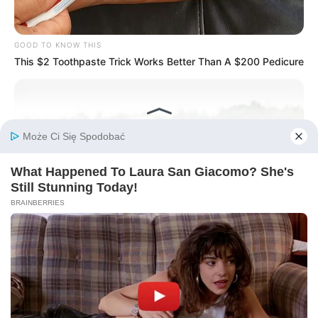
Może Ci Się Spodobać
What Happened To Laura San Giacomo? She's
Still Stunning Today!
BRAINBERRIES